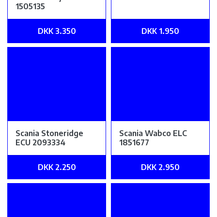
1505135
DKK 3.350
DKK 1.950
Scania Stoneridge
Scania Wabco ELC
ECU 2093334
1851677
DKK 2.250
DKK 2.950