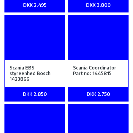
DKK 2.495
DKK 3.800
Scania EBS
Scania Coordinator
styreenhed Bosch
Part no: 1445815
1423866
DKK 2.850
DKK 2.750