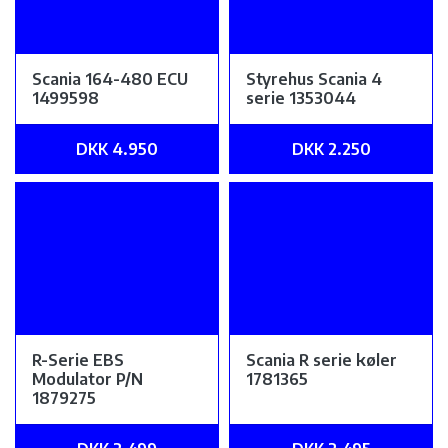
Scania 164-480 ECU
Styrehus Scania 4
1499598
serie 1353044
DKK 4.950
DKK 2.250
R-Serie EBS
Scania R serie køler
Modulator P/N
1781365
1879275