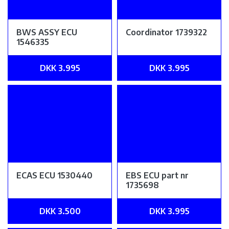
BWS ASSY ECU
Coordinator 1739322
1546335
DKK 3.995
DKK 3.995
ECAS ECU 1530440
EBS ECU part nr
1735698
DKK 3.500
DKK 3.995