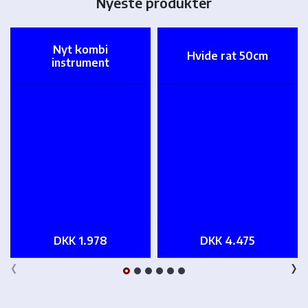
Nyeste produkter
Nyt kombi
Hvide rat 50cm
instrument
DKK 1.978
DKK 4.475
‹
›