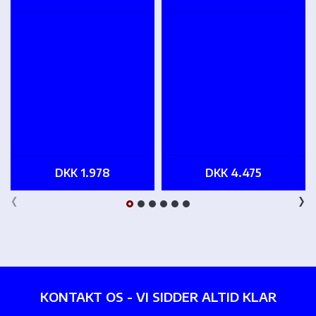
DKK 1.978
DKK 4.475
‹
›
KONTAKT OS - VI SIDDER ALTID KLAR