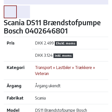
Scania DS11 Brændstofpumpe
Bosch 0402646801
Pris
DKK 2.499
Ekskl. moms
DKK 3.124
Inkl. moms
Kategori
Transport » Lastbiler » Trækkere »
Veteran
Årgang
Årgang ukendt
Fabrikat
Scania
Model
DS11 Brændstofpumpe Bosch