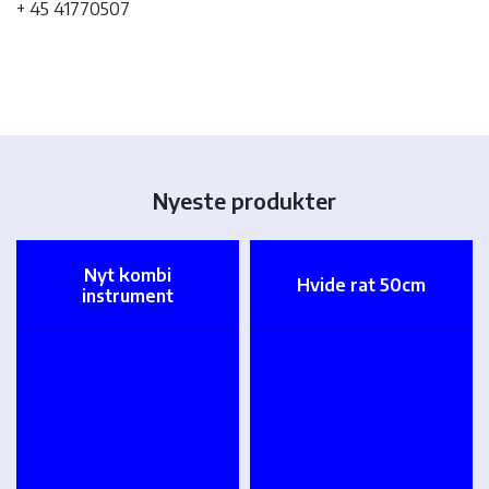
+ 45 41770507
Nyeste produkter
Nyt kombi
Hvide rat 50cm
instrument