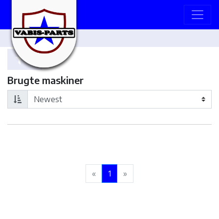
Brugte maskiner
«
1
»