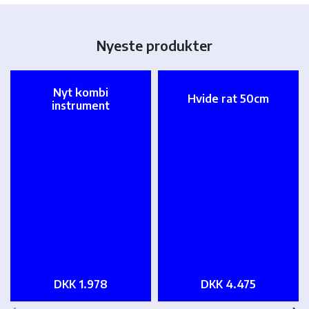
Nyeste produkter
Nyt kombi
Hvide rat 50cm
instrument
DKK 1.978
DKK 4.475