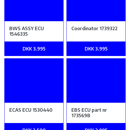
BWS ASSY ECU
Coordinator 1739322
1546335
DKK 3.995
DKK 3.995
ECAS ECU 1530440
EBS ECU part nr
1735698