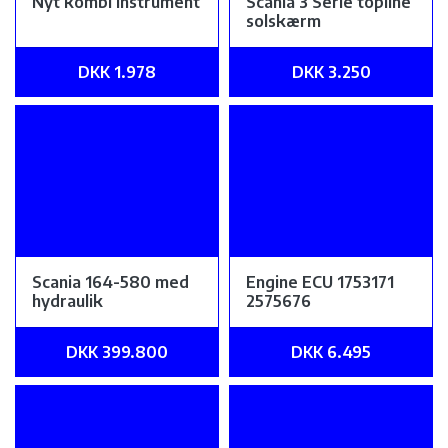
Nyt kombi instrument
Scania 3 Serie topline
solskærm
DKK 1.978
DKK 3.250
Scania 164-580 med
Engine ECU 1753171
hydraulik
2575676
DKK 399.800
DKK 6.495