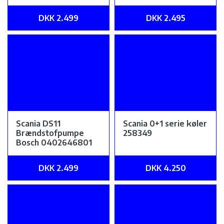
DKK 2.499
DKK 2.495
Scania DS11
Scania 0+1 serie køler
Brændstofpumpe
258349
Bosch 0402646801
DKK 2.499
DKK 4.250