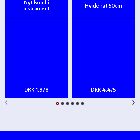
Nyt kombi
Hvide rat 50cm
instrument
DKK 1.978
DKK 4.475
‹
›