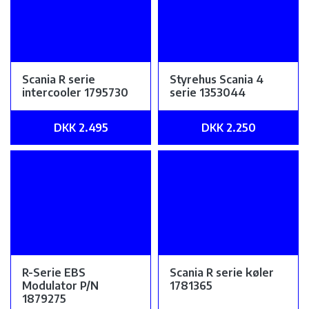
Scania R serie
Styrehus Scania 4
intercooler 1795730
serie 1353044
DKK 2.495
DKK 2.250
R-Serie EBS
Scania R serie køler
Modulator P/N
1781365
1879275