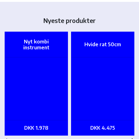
Nyeste produkter
Nyt kombi
Hvide rat 50cm
instrument
DKK 1.978
DKK 4.475