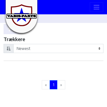
Trækkere
«
1
»