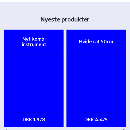
Nyeste produkter
Nyt kombi
Hvide rat 50cm
instrument
DKK 1.978
DKK 4.475