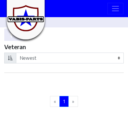
Veteran
«
1
»