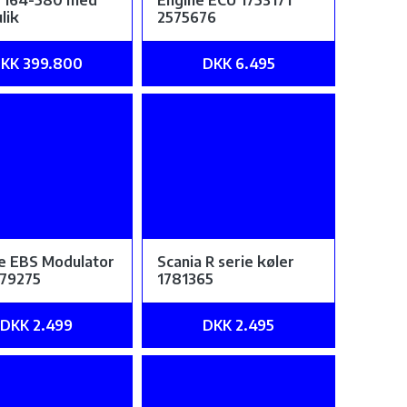
a 164-580 med
Engine ECU 1753171
lik
2575676
KK 399.800
DKK 6.495
ie EBS Modulator
Scania R serie køler
879275
1781365
DKK 2.499
DKK 2.495