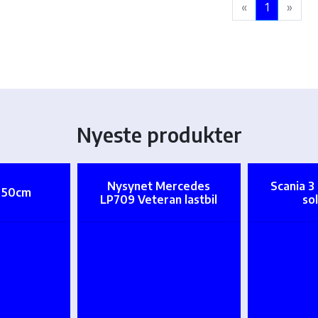
«
1
»
Nyeste produkter
Nysynet Mercedes
Scania 3
t 50cm
LP709 Veteran lastbil
so