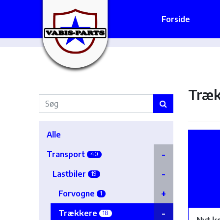
Forside
Træk
Alle
Transport
40
Lastbiler
19
Forvogne
1
Trækkere
18