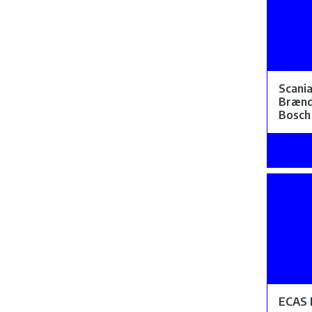
Scani
Bræn
Bosch
ECAS 