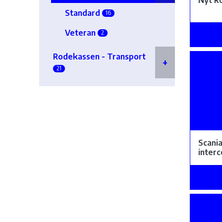
Nyt k
Standard
16
Veteran
2
Rodekassen - Transport
21
Scania
inter