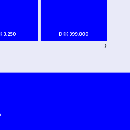
K 3.250
DKK 399.800
›
m