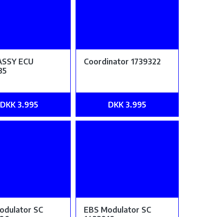
SSY ECU
Coordinator 1739322
35
DKK 3.995
DKK 3.995
odulator SC
EBS Modulator SC