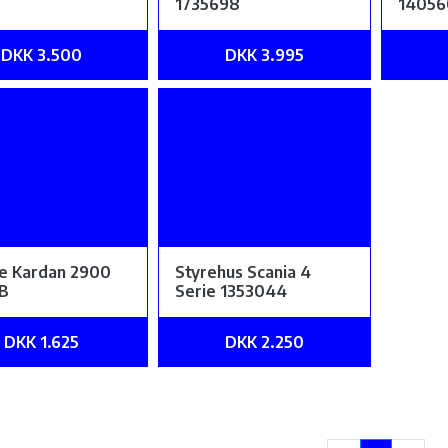
1735698
14056
DKK 3.500
DKK 3.995
ie Kardan 2900
Styrehus Scania 4
B
Serie 1353044
DKK 1.625
DKK 2.250