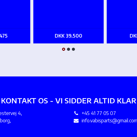
475
DKK 39.500
DK
KONTAKT OS - VI SIDDER ALTID KLAR
tervej 4,
+45 41 77 05 07
borg,
info.vabisparts@gmail.co