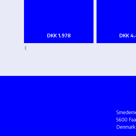
DKK 1.978
DKK 4.
‹
Smedemes
5600 Faa
Denmark