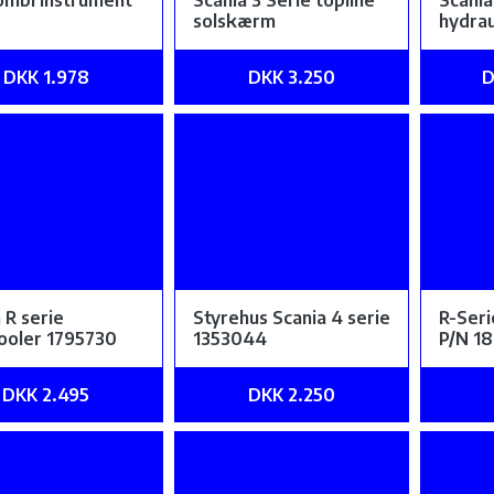
ombi instrument
Scania 3 Serie topline
Scani
solskærm
hydrau
DKK 1.978
DKK 3.250
D
 R serie
Styrehus Scania 4 serie
R-Ser
cooler 1795730
1353044
P/N 1
DKK 2.495
DKK 2.250