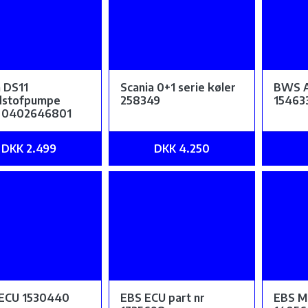
a DS11
Scania 0+1 serie køler
BWS A
dstofpumpe
258349
15463
 0402646801
DKK 2.499
DKK 4.250
ECU 1530440
EBS ECU part nr
EBS M