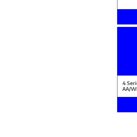
4 Ser
AA/W