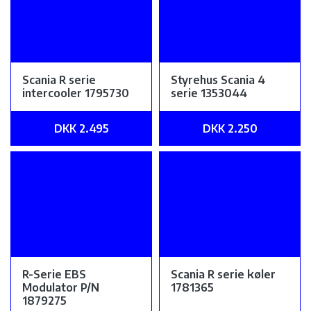
Scania R serie
Styrehus Scania 4
intercooler 1795730
serie 1353044
DKK 2.495
DKK 2.250
R-Serie EBS
Scania R serie køler
Modulator P/N
1781365
1879275