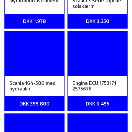
Nyt kombi instrument
Scania 3 Serie topline
solskærm
DKK 1.978
DKK 3.250
Scania 164-580 med
Engine ECU 1753171
hydraulik
2575676
DKK 399.800
DKK 6.495