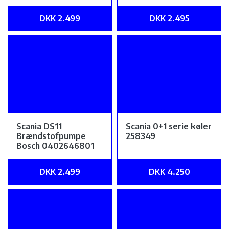
DKK 2.499
DKK 2.495
Scania DS11
Scania 0+1 serie køler
Brændstofpumpe
258349
Bosch 0402646801
DKK 2.499
DKK 4.250