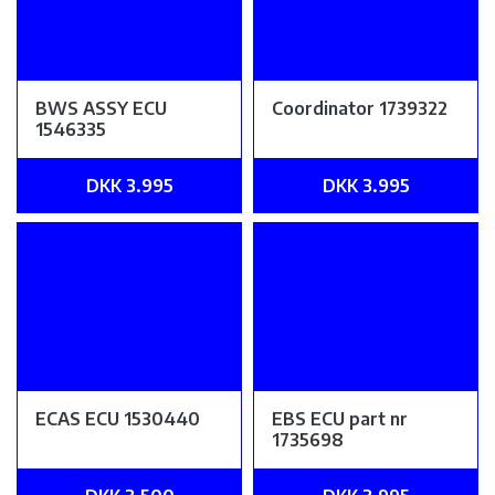
BWS ASSY ECU
Coordinator 1739322
1546335
DKK 3.995
DKK 3.995
ECAS ECU 1530440
EBS ECU part nr
1735698