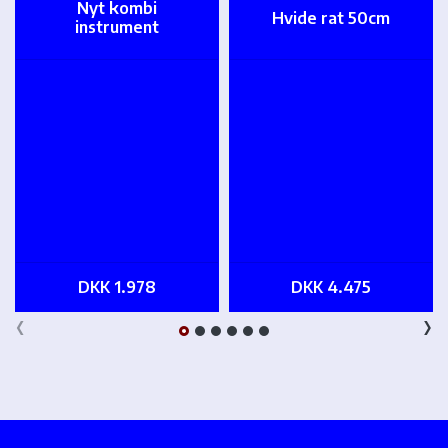
Nyt kombi
Hvide rat 50cm
instrument
DKK 1.978
DKK 4.475
‹
›