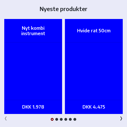
Nyeste produkter
Nyt kombi
Hvide rat 50cm
instrument
DKK 1.978
DKK 4.475
‹
›