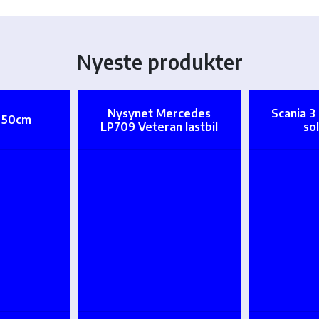
Nyeste produkter
Nysynet Mercedes
Scania 3
t 50cm
LP709 Veteran lastbil
so