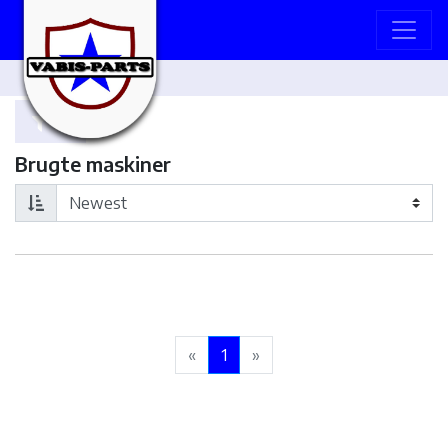
Brugte maskiner
«
1
»