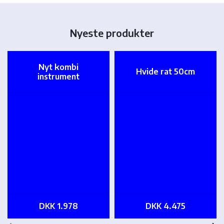
Nyeste produkter
Nyt kombi
Hvide rat 50cm
instrument
DKK 1.978
DKK 4.475