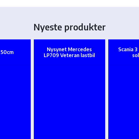
Nyeste produkter
Nysynet Mercedes
Scania 3
t 50cm
LP709 Veteran lastbil
so