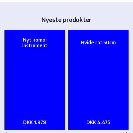
Nyeste produkter
Nyt kombi
Hvide rat 50cm
instrument
DKK 1.978
DKK 4.475