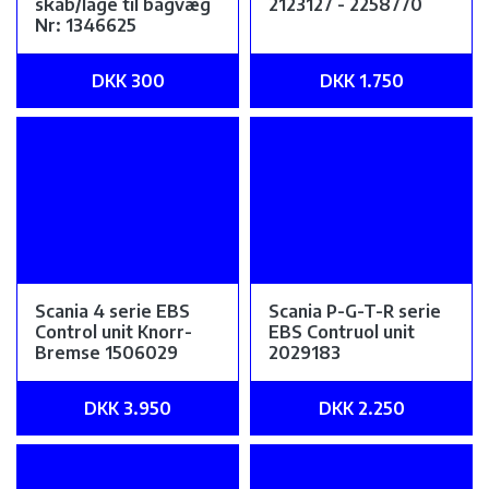
skab/låge til bagvæg
2123127 - 2258770
Nr: 1346625
DKK 300
DKK 1.750
Scania 4 serie EBS
Scania P-G-T-R serie
Control unit Knorr-
EBS Contruol unit
Bremse 1506029
2029183
DKK 3.950
DKK 2.250