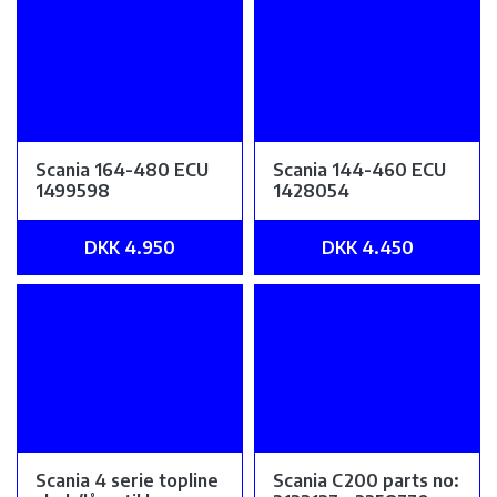
Scania 164-480 ECU
Scania 144-460 ECU
1499598
1428054
DKK 4.950
DKK 4.450
Scania 4 serie topline
Scania C200 parts no: