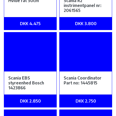
Hvide rat 50cm
Scania R2
instrimentpanel nr:
2061565
DKK 4.475
DKK 3.800
Scania EBS
Scania Coordinator
styreenhed Bosch
Part no: 1445815
1423866
DKK 2.850
DKK 2.750