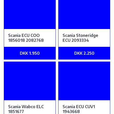
Scania ECU COO
Scania Stoneridge
1856018 2082768
ECU 2093334
DKK 1.950
DKK 2.250
Scania Wabco ELC
Scania ECU CUV1
1851677
1943668