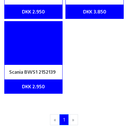
DKK 2.950
DKK 3.850
Scania BWS1 2152139
DKK 2.950
«
1
»