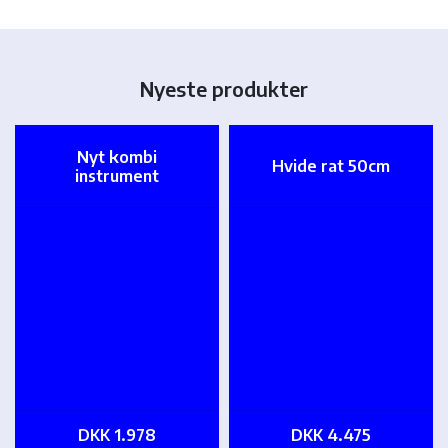
Nyeste produkter
Nyt kombi
Hvide rat 50cm
instrument
DKK 1.978
DKK 4.475