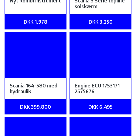
Nyt kombi instrument
Scania 3 Serie topline
solskærm
DKK 1.978
DKK 3.250
Scania 164-580 med
Engine ECU 1753171
hydraulik
2575676
DKK 399.800
DKK 6.495