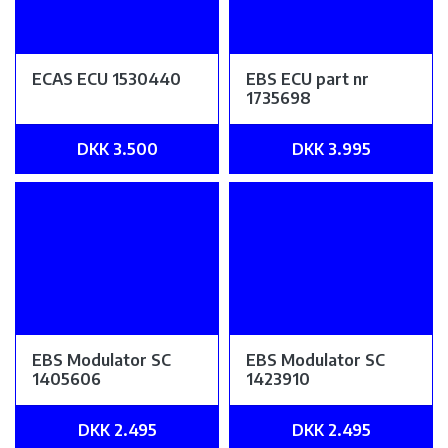
ECAS ECU 1530440
EBS ECU part nr
1735698
DKK 3.500
DKK 3.995
EBS Modulator SC
EBS Modulator SC
1405606
1423910
DKK 2.495
DKK 2.495