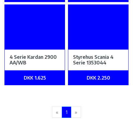
4 Serie Kardan 2900
Styrehus Scania 4
AA/WB
Serie 1353044
DKK 1.625
DKK 2.250
«
1
»