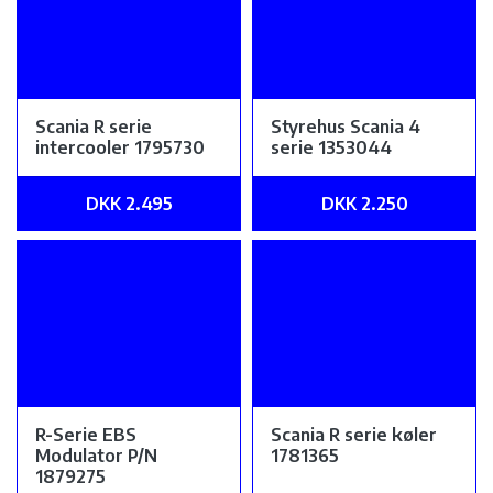
Scania R serie
Styrehus Scania 4
intercooler 1795730
serie 1353044
DKK 2.495
DKK 2.250
R-Serie EBS
Scania R serie køler
Modulator P/N
1781365
1879275