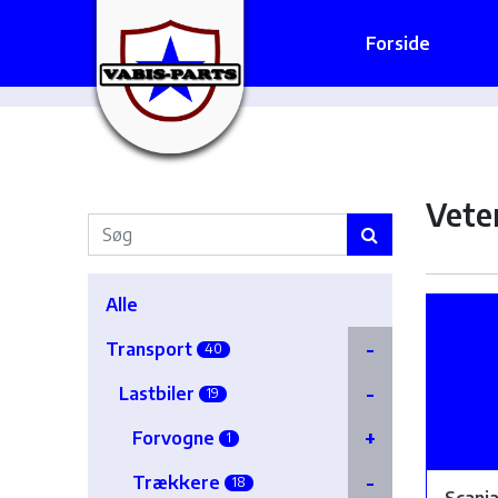
Forside
Vete
Alle
Transport
40
Lastbiler
19
Forvogne
1
Trækkere
18