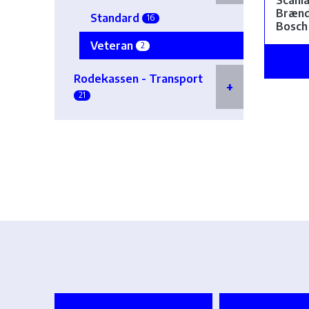
Scani
Bræn
Standard
16
Bosch
Veteran
2
Rodekassen - Transport
21