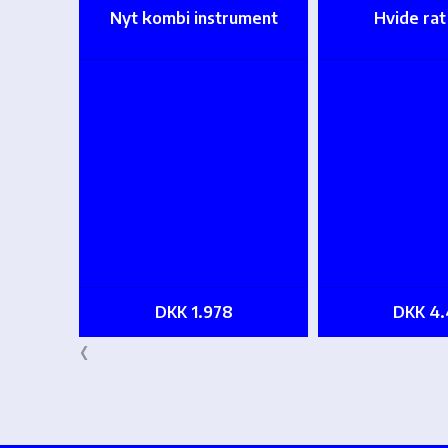
Nyt kombi instrument
Hvide ra
DKK 1.978
DKK 4.
‹