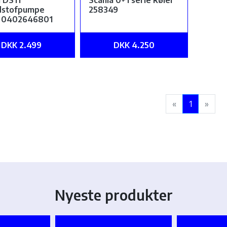
a DS11
Scania 0+1 serie køler
dstofpumpe
258349
 0402646801
DKK 2.499
DKK 4.250
«
1
»
Nyeste produkter