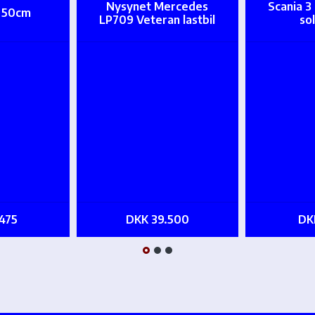
Nysynet Mercedes
Scania 3
t 50cm
LP709 Veteran lastbil
so
475
DKK 39.500
DK