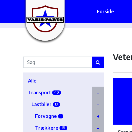
Forside
Vete
Alle
Transport
40
Lastbiler
19
Forvogne
1
Trækkere
18