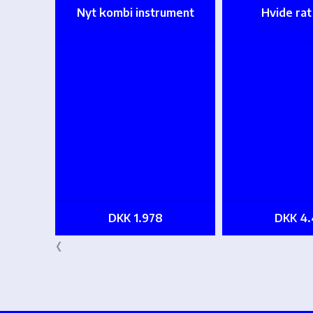
Nyt kombi instrument
Hvide ra
DKK 1.978
DKK 4.
‹