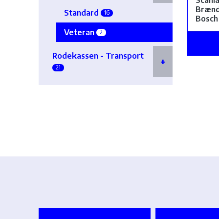
Scani
Bræn
Standard
16
Bosch
Veteran
2
Rodekassen - Transport
21