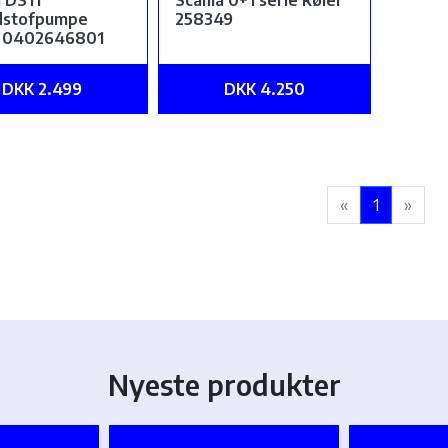
a DS11
Scania 0+1 serie køler
dstofpumpe
258349
 0402646801
DKK 2.499
DKK 4.250
«
1
»
Nyeste produkter