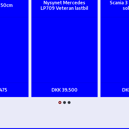
Nysynet Mercedes
Scania 3
t 50cm
LP709 Veteran lastbil
so
475
DKK 39.500
DK